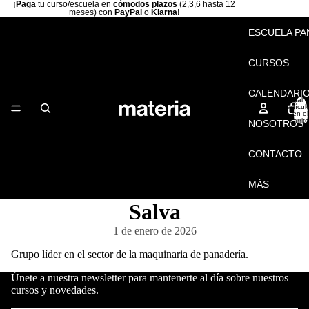
¡
Paga
tu curso/escuela en
cómodos plazos
(2,3,6 hasta 12
meses) con
PayPal
o
Klarna
!
ESCUELA PA
CURSOS
CALENDARI
Total 
artícul
en el
carrito
NOSOTROS
0
CONTACTO
MÁS
Salva
1 de enero de 2026
Grupo líder en el sector de la maquinaria de panadería.
Únete a nuestra newsletter para mantenerte al día sobre nuestros
cursos y novedades.