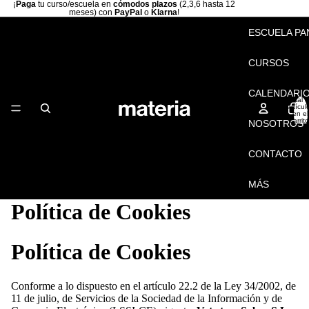
¡
Paga
tu curso/escuela en
cómodos plazos
(2,3,6 hasta 12
meses) con
PayPal
o
Klarna
!
ESCUELA PA
CURSOS
CALENDARI
Total 
artícul
en el
carrito
NOSOTROS
0
CONTACTO
MÁS
Política de Cookies
Política de Cookies
Conforme a lo dispuesto en el artículo 22.2 de la Ley 34/2002, de
11 de julio, de Servicios de la Sociedad de la Información y de